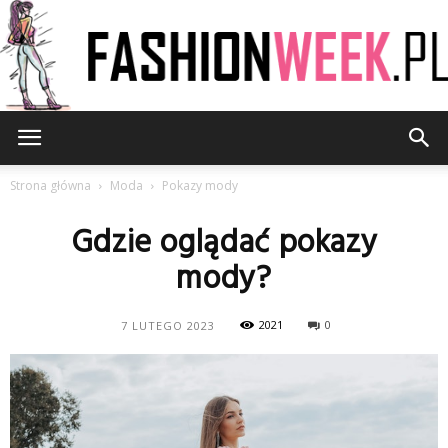
FashionWeek.pl
Strona główna
Moda
Pokazy mody
Gdzie oglądać pokazy
mody?
2021
0
7 LUTEGO 2023