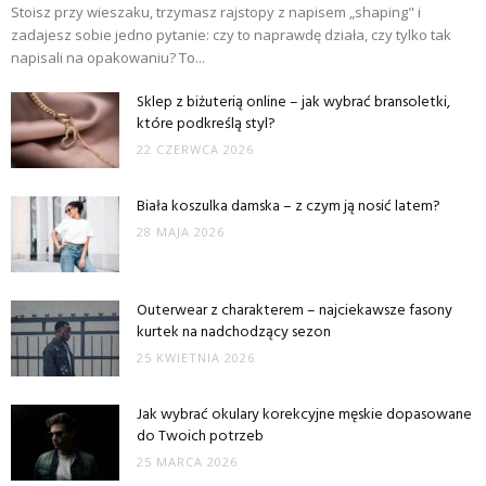
Stoisz przy wieszaku, trzymasz rajstopy z napisem „shaping" i
zadajesz sobie jedno pytanie: czy to naprawdę działa, czy tylko tak
napisali na opakowaniu? To...
Sklep z biżuterią online – jak wybrać bransoletki,
które podkreślą styl?
22 CZERWCA 2026
Biała koszulka damska – z czym ją nosić latem?
28 MAJA 2026
Outerwear z charakterem – najciekawsze fasony
kurtek na nadchodzący sezon
25 KWIETNIA 2026
Jak wybrać okulary korekcyjne męskie dopasowane
do Twoich potrzeb
25 MARCA 2026