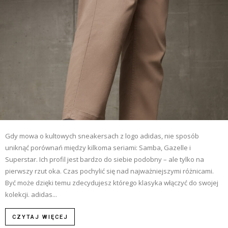
Gdy mowa o kultowych sneakersach z logo adidas, nie sposób
uniknąć porównań między kilkoma seriami: Samba, Gazelle i
Superstar. Ich profil jest bardzo do siebie podobny – ale tylko na
pierwszy rzut oka. Czas pochylić się nad najważniejszymi różnicami.
Być może dzięki temu zdecydujesz którego klasyka włączyć do swojej
kolekcji. adidas...
CZYTAJ WIĘCEJ