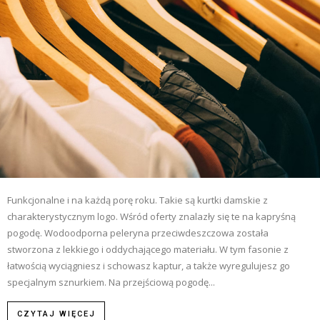
Funkcjonalne i na każdą porę roku. Takie są kurtki damskie z
charakterystycznym logo. Wśród oferty znalazły się te na kapryśną
pogodę. Wodoodporna peleryna przeciwdeszczowa została
stworzona z lekkiego i oddychającego materiału. W tym fasonie z
łatwością wyciągniesz i schowasz kaptur, a także wyregulujesz go
specjalnym sznurkiem. Na przejściową pogodę...
CZYTAJ WIĘCEJ