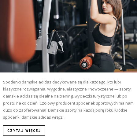
Spodenki damskie adidas dedykowane są dla każdego, kto lubi
klasyczne rozwiązania. Wygodne, elastyczne i nowoczesne — szorty
damskie adidas są idealne na trening, wycieczki turystyczne lub po
prostu na co dzień. Czołowy producent spodenek sportowych ma nam
dużo do zaoferowania! Damskie szorty na każdą porę roku Krótkie
spodenki damskie adidas wręcz...
CZYTAJ WIĘCEJ