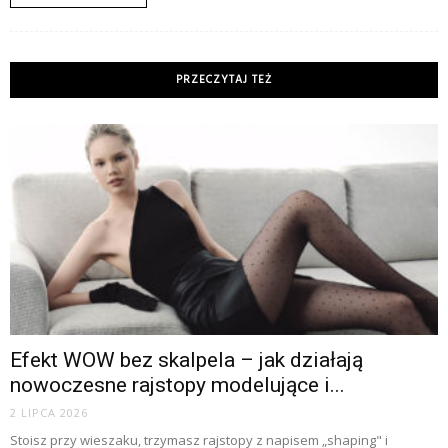
PRZECZYTAJ TEŻ
Efekt WOW bez skalpela – jak działają
nowoczesne rajstopy modelujące i...
2 LIPCA 2026
Stoisz przy wieszaku, trzymasz rajstopy z napisem „shaping" i