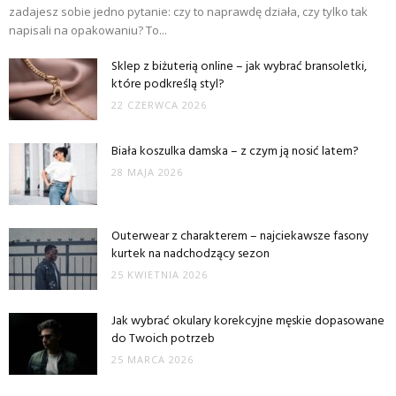
zadajesz sobie jedno pytanie: czy to naprawdę działa, czy tylko tak
napisali na opakowaniu? To...
Sklep z biżuterią online – jak wybrać bransoletki,
które podkreślą styl?
22 CZERWCA 2026
Biała koszulka damska – z czym ją nosić latem?
28 MAJA 2026
Outerwear z charakterem – najciekawsze fasony
kurtek na nadchodzący sezon
25 KWIETNIA 2026
Jak wybrać okulary korekcyjne męskie dopasowane
do Twoich potrzeb
25 MARCA 2026