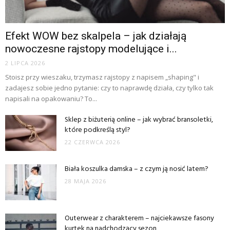
Efekt WOW bez skalpela – jak działają
nowoczesne rajstopy modelujące i...
2 LIPCA 2026
Stoisz przy wieszaku, trzymasz rajstopy z napisem „shaping" i
zadajesz sobie jedno pytanie: czy to naprawdę działa, czy tylko tak
napisali na opakowaniu? To...
Sklep z biżuterią online – jak wybrać bransoletki,
które podkreślą styl?
22 CZERWCA 2026
Biała koszulka damska – z czym ją nosić latem?
28 MAJA 2026
Outerwear z charakterem – najciekawsze fasony
kurtek na nadchodzący sezon