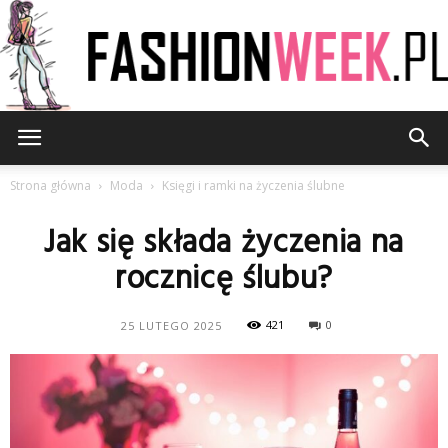
FashionWeek.pl
Strona główna
Moda
Księgi i ramki na życzenia ślubne
Jak się składa życzenia na
rocznicę ślubu?
421
0
25 LUTEGO 2025