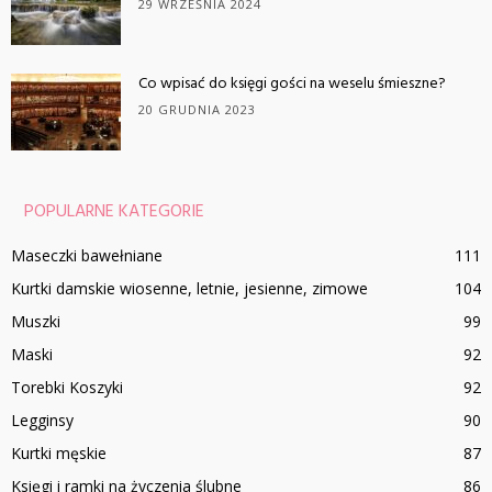
29 WRZEŚNIA 2024
Co wpisać do księgi gości na weselu śmieszne?
20 GRUDNIA 2023
POPULARNE KATEGORIE
Maseczki bawełniane
111
Kurtki damskie wiosenne, letnie, jesienne, zimowe
104
Muszki
99
Maski
92
Torebki Koszyki
92
Legginsy
90
Kurtki męskie
87
Księgi i ramki na życzenia ślubne
86