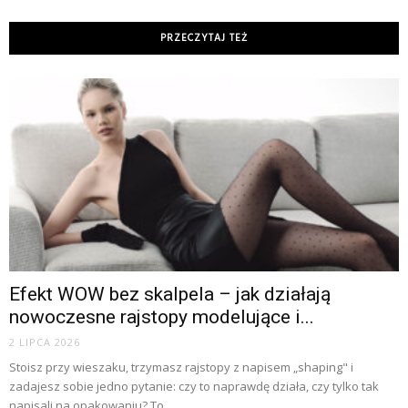
PRZECZYTAJ TEŻ
Efekt WOW bez skalpela – jak działają
nowoczesne rajstopy modelujące i...
2 LIPCA 2026
Stoisz przy wieszaku, trzymasz rajstopy z napisem „shaping" i
zadajesz sobie jedno pytanie: czy to naprawdę działa, czy tylko tak
napisali na opakowaniu? To...