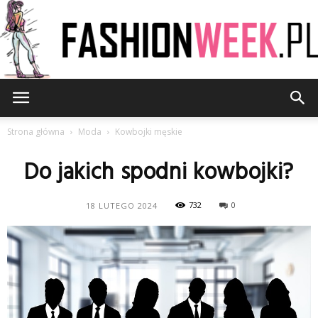
FashionWeek.pl
Strona główna
Moda
Kowbojki męskie
Do jakich spodni kowbojki?
732
0
18 LUTEGO 2024