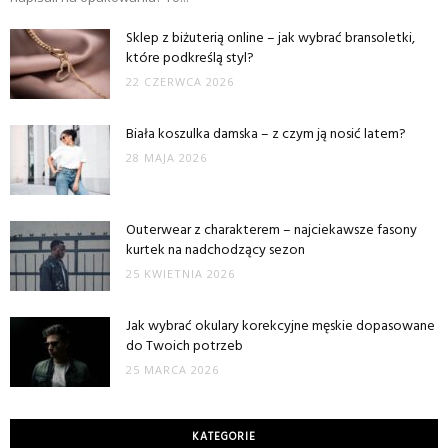
Sklep z biżuterią online – jak wybrać bransoletki,
które podkreślą styl?
22 CZERWCA 2026
Biała koszulka damska – z czym ją nosić latem?
28 MAJA 2026
Outerwear z charakterem – najciekawsze fasony
kurtek na nadchodzący sezon
25 KWIETNIA 2026
Jak wybrać okulary korekcyjne męskie dopasowane
do Twoich potrzeb
25 MARCA 2026
KATEGORIE