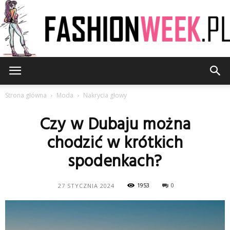
FashionWeek.pl
Strona główna
Moda
Nakrycia głowy
Czy w Dubaju można
chodzić w krótkich
spodenkach?
1953
0
27 STYCZNIA 2024