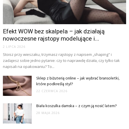
Efekt WOW bez skalpela – jak działają
nowoczesne rajstopy modelujące i...
2 LIPCA 2026
Stoisz przy wieszaku, trzymasz rajstopy z napisem „shaping" i
zadajesz sobie jedno pytanie: czy to naprawdę działa, czy tylko tak
napisali na opakowaniu? To...
Sklep z biżuterią online – jak wybrać bransoletki,
które podkreślą styl?
22 CZERWCA 2026
Biała koszulka damska – z czym ją nosić latem?
28 MAJA 2026