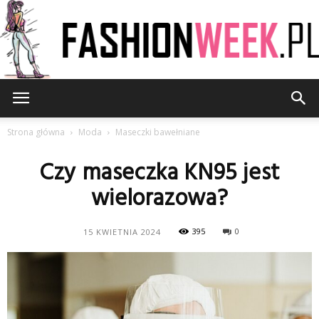
FashionWeek.pl
Strona główna
Moda
Maseczki bawełniane
Czy maseczka KN95 jest
wielorazowa?
395
0
15 KWIETNIA 2024