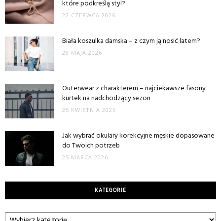
które podkreślą styl?
22 CZERWCA 2026
Biała koszulka damska – z czym ją nosić latem?
28 MAJA 2026
Outerwear z charakterem – najciekawsze fasony
kurtek na nadchodzący sezon
25 KWIETNIA 2026
Jak wybrać okulary korekcyjne męskie dopasowane
do Twoich potrzeb
25 MARCA 2026
KATEGORIE
Kategorie