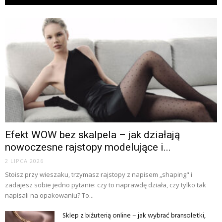
Efekt WOW bez skalpela – jak działają
nowoczesne rajstopy modelujące i...
2 LIPCA 2026
Stoisz przy wieszaku, trzymasz rajstopy z napisem „shaping" i
zadajesz sobie jedno pytanie: czy to naprawdę działa, czy tylko tak
napisali na opakowaniu? To...
Sklep z biżuterią online – jak wybrać bransoletki,