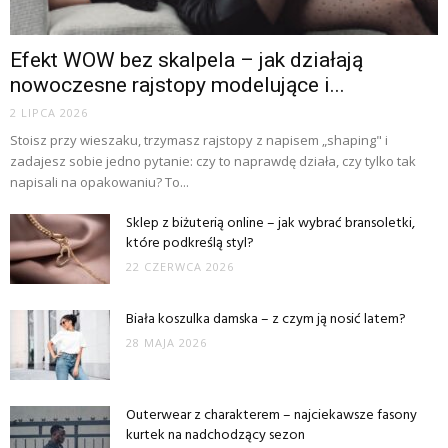
Efekt WOW bez skalpela – jak działają
nowoczesne rajstopy modelujące i...
2 LIPCA 2026
Stoisz przy wieszaku, trzymasz rajstopy z napisem „shaping" i
zadajesz sobie jedno pytanie: czy to naprawdę działa, czy tylko tak
napisali na opakowaniu? To...
Sklep z biżuterią online – jak wybrać bransoletki,
które podkreślą styl?
22 CZERWCA 2026
Biała koszulka damska – z czym ją nosić latem?
28 MAJA 2026
Outerwear z charakterem – najciekawsze fasony
kurtek na nadchodzący sezon