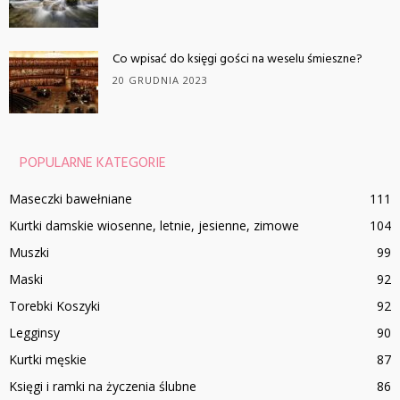
Co wpisać do księgi gości na weselu śmieszne?
20 GRUDNIA 2023
POPULARNE KATEGORIE
Maseczki bawełniane
111
Kurtki damskie wiosenne, letnie, jesienne, zimowe
104
Muszki
99
Maski
92
Torebki Koszyki
92
Legginsy
90
Kurtki męskie
87
Księgi i ramki na życzenia ślubne
86