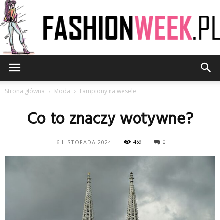
FashionWeek.pl
Strona główna
Moda
Lampiony na wesele
Co to znaczy wotywne?
459
0
6 LISTOPADA 2024