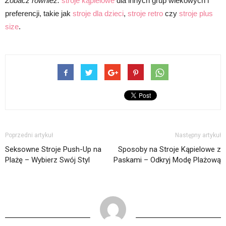
Zobacz również:
stroje kąpielowe
dla innych grup wiekowych i
preferencji, takie jak
stroje dla dzieci
,
stroje retro
czy
stroje plus
size
.
Poprzedni artykuł
Następny artykuł
Seksowne Stroje Push-Up na
Sposoby na Stroje Kąpielowe z
Plażę – Wybierz Swój Styl
Paskami – Odkryj Modę Plażową