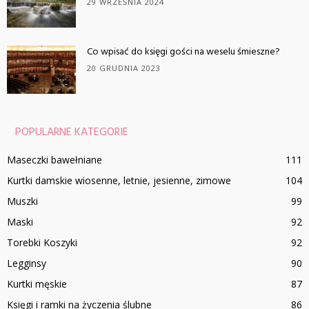
29 WRZEŚNIA 2024
Co wpisać do księgi gości na weselu śmieszne?
20 GRUDNIA 2023
POPULARNE KATEGORIE
Maseczki bawełniane
111
Kurtki damskie wiosenne, letnie, jesienne, zimowe
104
Muszki
99
Maski
92
Torebki Koszyki
92
Legginsy
90
Kurtki męskie
87
Księgi i ramki na życzenia ślubne
86