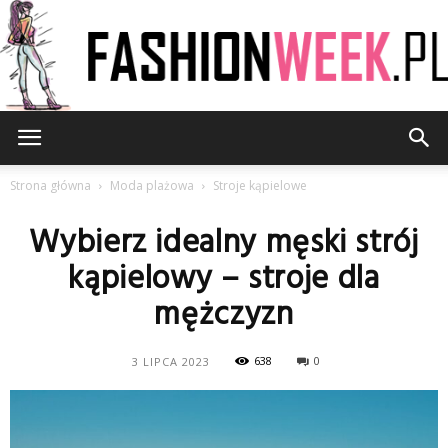
FashionWeek.pl
Strona główna
Moda plażowa
Stroje kąpielowe
Wybierz idealny męski strój
kąpielowy – stroje dla
mężczyzn
638
0
3 LIPCA 2023