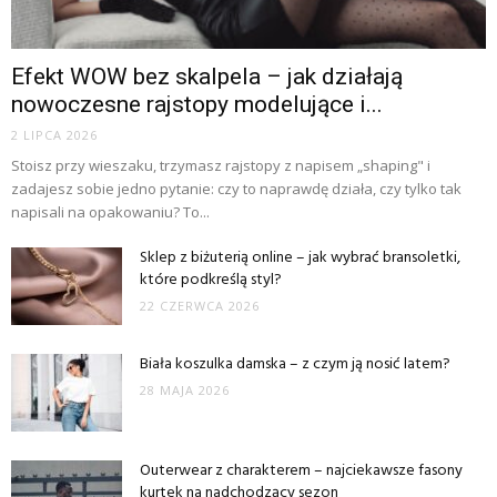
Efekt WOW bez skalpela – jak działają
nowoczesne rajstopy modelujące i...
2 LIPCA 2026
Stoisz przy wieszaku, trzymasz rajstopy z napisem „shaping" i
zadajesz sobie jedno pytanie: czy to naprawdę działa, czy tylko tak
napisali na opakowaniu? To...
Sklep z biżuterią online – jak wybrać bransoletki,
które podkreślą styl?
22 CZERWCA 2026
Biała koszulka damska – z czym ją nosić latem?
28 MAJA 2026
Outerwear z charakterem – najciekawsze fasony
kurtek na nadchodzący sezon