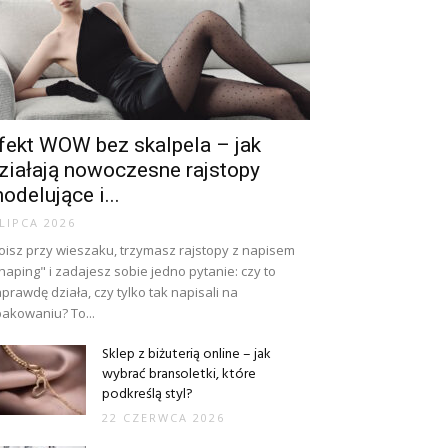
fekt WOW bez skalpela – jak
ziałają nowoczesne rajstopy
odelujące i...
 LIPCA 2026
oisz przy wieszaku, trzymasz rajstopy z napisem
haping" i zadajesz sobie jedno pytanie: czy to
prawdę działa, czy tylko tak napisali na
akowaniu? To...
Sklep z biżuterią online – jak
wybrać bransoletki, które
podkreślą styl?
22 CZERWCA 2026