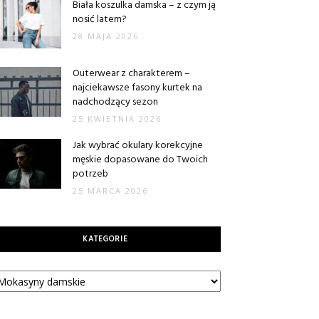
Biała koszulka damska – z czym ją
nosić latem?
28 MAJA 2026
Outerwear z charakterem –
najciekawsze fasony kurtek na
nadchodzący sezon
25 KWIETNIA 2026
Jak wybrać okulary korekcyjne
męskie dopasowane do Twoich
potrzeb
25 MARCA 2026
KATEGORIE
tegorie