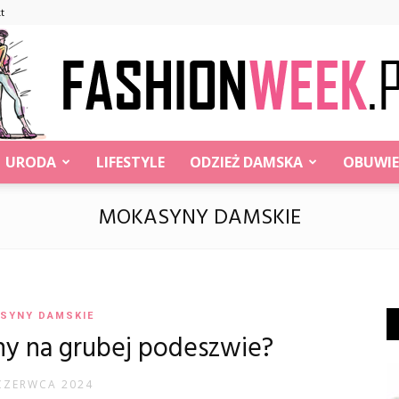
t
URODA
LIFESTYLE
ODZIEŻ DAMSKA
OBUWIE
FashionWeek.pl
MOKASYNY DAMSKIE
SYNY DAMSKIE
y na grubej podeszwie?
CZERWCA 2024