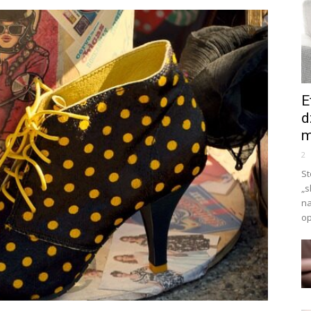
E
d
m
2
St
„s
na
op