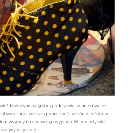
zwie? Mokasyny na grubej podeszwie, znane również
zdobywa coraz większą popularność wśród miłośników
niem wygody i trendowego wyglądu. W tym artykule
okasyny na grubej...