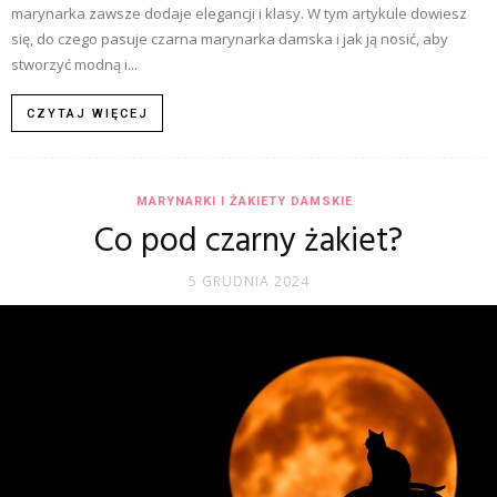
marynarka zawsze dodaje elegancji i klasy. W tym artykule dowiesz
się, do czego pasuje czarna marynarka damska i jak ją nosić, aby
stworzyć modną i...
CZYTAJ WIĘCEJ
MARYNARKI I ŻAKIETY DAMSKIE
Co pod czarny żakiet?
5 GRUDNIA 2024