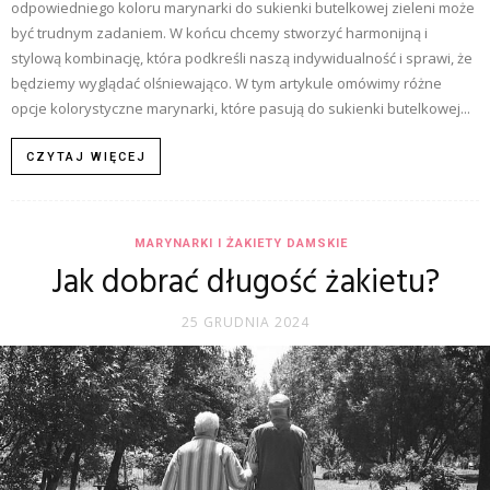
odpowiedniego koloru marynarki do sukienki butelkowej zieleni może
być trudnym zadaniem. W końcu chcemy stworzyć harmonijną i
stylową kombinację, która podkreśli naszą indywidualność i sprawi, że
będziemy wyglądać olśniewająco. W tym artykule omówimy różne
opcje kolorystyczne marynarki, które pasują do sukienki butelkowej...
CZYTAJ WIĘCEJ
MARYNARKI I ŻAKIETY DAMSKIE
Jak dobrać długość żakietu?
25 GRUDNIA 2024