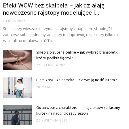
Efekt WOW bez skalpela – jak działają
nowoczesne rajstopy modelujące i...
2 LIPCA 2026
Stoisz przy wieszaku, trzymasz rajstopy z napisem „shaping" i
zadajesz sobie jedno pytanie: czy to naprawdę działa, czy tylko tak
napisali na opakowaniu? To...
Sklep z biżuterią online – jak wybrać bransoletki,
które podkreślą styl?
22 CZERWCA 2026
Biała koszulka damska – z czym ją nosić latem?
28 MAJA 2026
Outerwear z charakterem – najciekawsze fasony
kurtek na nadchodzący sezon
25 KWIETNIA 2026