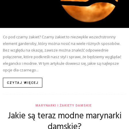
Co pod czarny żakiet? Czarny żakiet to niezwykle wszechstronny
element garderoby, który można nosić na wiele różnych sposobów.
Bez względu na okazję, zawsze można znaleźć odpowiednie
połączenie, które podkreśli nasz styl i sprawi, że będziemy wyglądać
elegancko i modnie. W tym artykule dowiesz się, jakie są najlepsze
opcje dla czarnego...
CZYTAJ WIĘCEJ
MARYNARKI I ŻAKIETY DAMSKIE
Jakie są teraz modne marynarki
damskie?