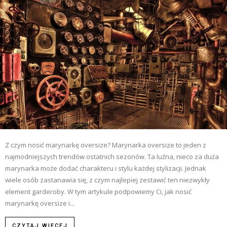
Z czym nosić marynarkę oversize? Marynarka oversize to jeden z
najmodniejszych trendów ostatnich sezonów. Ta luźna, nieco za duża
marynarka może dodać charakteru i stylu każdej stylizacji. Jednak
wiele osób zastanawia się, z czym najlepiej zestawić ten niezwykły
element garderoby. W tym artykule podpowiemy Ci, jak nosić
marynarkę oversize i...
CZYTAJ WIĘCEJ