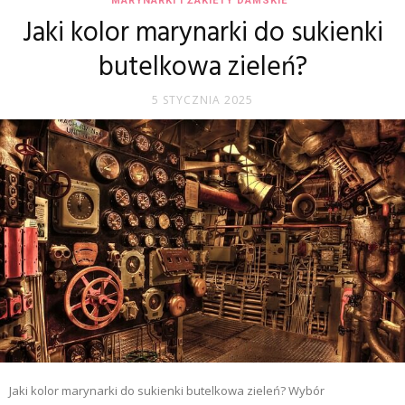
MARYNARKI I ŻAKIETY DAMSKIE
Jaki kolor marynarki do sukienki
butelkowa zieleń?
5 STYCZNIA 2025
Jaki kolor marynarki do sukienki butelkowa zieleń? Wybór