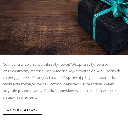
Co można zrobić ze wstążki satynowej? Wstążka satynowa to
wszechstronny materiał, który można wykorzystać do wielu różnych
celów. Jej miękkość, połysk i trwałość sprawiają, że jest idealna do
tworzenia różnego rodzaju ozdób, dekoracji i akcesoriów. W tym
artykule przedstawimy Ci kilka pomysłów na to, co można zrobić ze
wstążki satynowej,...
CZYTAJ WIĘCEJ