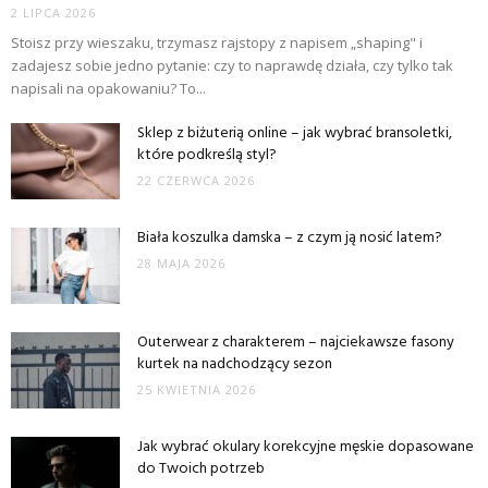
2 LIPCA 2026
Stoisz przy wieszaku, trzymasz rajstopy z napisem „shaping" i
zadajesz sobie jedno pytanie: czy to naprawdę działa, czy tylko tak
napisali na opakowaniu? To...
Sklep z biżuterią online – jak wybrać bransoletki,
które podkreślą styl?
22 CZERWCA 2026
Biała koszulka damska – z czym ją nosić latem?
28 MAJA 2026
Outerwear z charakterem – najciekawsze fasony
kurtek na nadchodzący sezon
25 KWIETNIA 2026
Jak wybrać okulary korekcyjne męskie dopasowane
do Twoich potrzeb