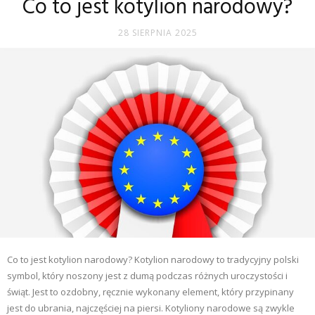
Co to jest kotylion narodowy?
28 SIERPNIA 2025
Co to jest kotylion narodowy? Kotylion narodowy to tradycyjny polski
symbol, który noszony jest z dumą podczas różnych uroczystości i
świąt. Jest to ozdobny, ręcznie wykonany element, który przypinany
jest do ubrania, najczęściej na piersi. Kotyliony narodowe są zwykle