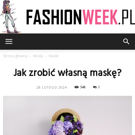
FashionWeek.pl
Strona główna
Moda
Maski
Jak zrobić własną maskę?
548
0
28 LUTEGO 2024