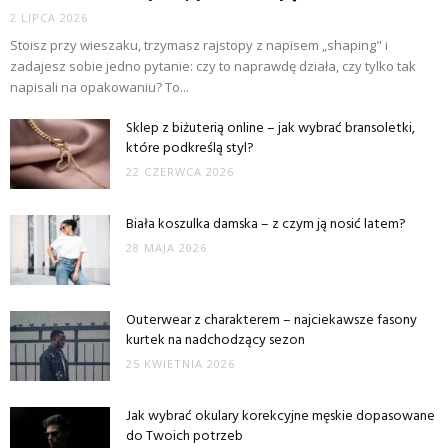
2 LIPCA 2026
Stoisz przy wieszaku, trzymasz rajstopy z napisem „shaping" i
zadajesz sobie jedno pytanie: czy to naprawdę działa, czy tylko tak
napisali na opakowaniu? To...
Sklep z biżuterią online – jak wybrać bransoletki,
które podkreślą styl?
22 CZERWCA 2026
Biała koszulka damska – z czym ją nosić latem?
28 MAJA 2026
Outerwear z charakterem – najciekawsze fasony
kurtek na nadchodzący sezon
25 KWIETNIA 2026
Jak wybrać okulary korekcyjne męskie dopasowane
do Twoich potrzeb