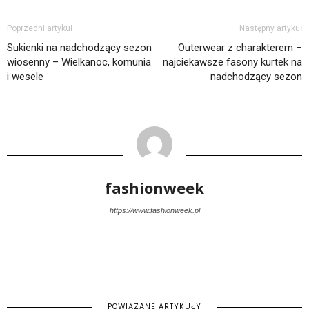
Poprzedni artykuł
Następny artykuł
Sukienki na nadchodzący sezon
Outerwear z charakterem –
wiosenny – Wielkanoc, komunia
najciekawsze fasony kurtek na
i wesele
nadchodzący sezon
fashionweek
https://www.fashionweek.pl
POWIĄZANE ARTYKUŁY