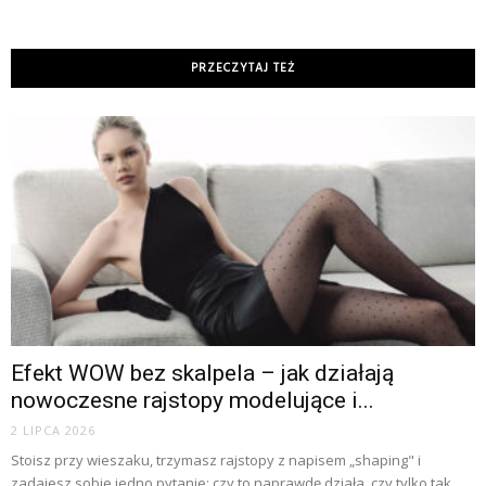
PRZECZYTAJ TEŻ
Efekt WOW bez skalpela – jak działają
nowoczesne rajstopy modelujące i...
2 LIPCA 2026
Stoisz przy wieszaku, trzymasz rajstopy z napisem „shaping" i
zadajesz sobie jedno pytanie: czy to naprawdę działa, czy tylko tak