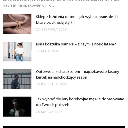
napisali na opakowaniu? To...
Sklep z biżuterią online – jak wybrać bransoletki,
które podkreślą styl?
22 CZERWCA 2026
Biała koszulka damska – z czym ją nosić latem?
28 MAJA 2026
Outerwear z charakterem – najciekawsze fasony
kurtek na nadchodzący sezon
25 KWIETNIA 2026
Jak wybrać okulary korekcyjne męskie dopasowane
do Twoich potrzeb
25 MARCA 2026