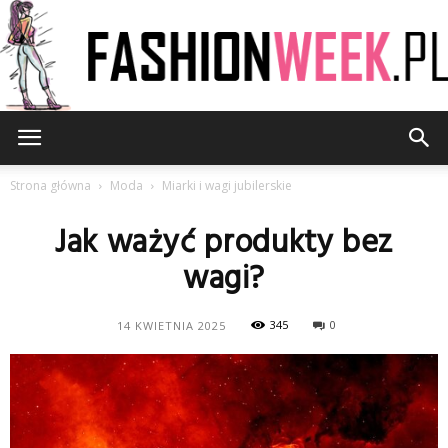
FashionWeek.pl
Strona główna
Moda
Miarki i wagi jubilerskie
Jak ważyć produkty bez
wagi?
345
0
14 KWIETNIA 2025