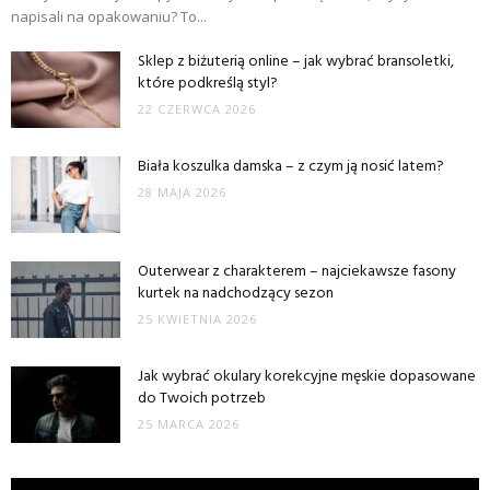
napisali na opakowaniu? To...
Sklep z biżuterią online – jak wybrać bransoletki,
które podkreślą styl?
22 CZERWCA 2026
Biała koszulka damska – z czym ją nosić latem?
28 MAJA 2026
Outerwear z charakterem – najciekawsze fasony
kurtek na nadchodzący sezon
25 KWIETNIA 2026
Jak wybrać okulary korekcyjne męskie dopasowane
do Twoich potrzeb
25 MARCA 2026