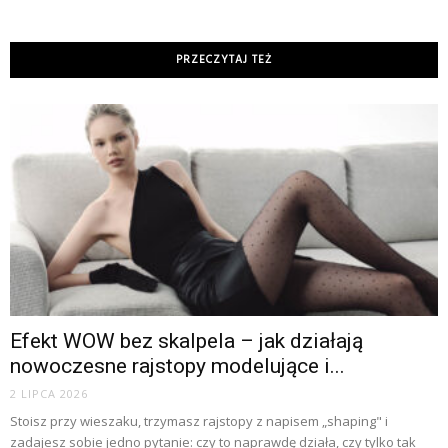
PRZECZYTAJ TEŻ
Efekt WOW bez skalpela – jak działają
nowoczesne rajstopy modelujące i...
2 LIPCA 2026
Stoisz przy wieszaku, trzymasz rajstopy z napisem „shaping" i
zadajesz sobie jedno pytanie: czy to naprawdę działa, czy tylko tak