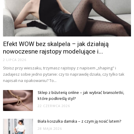
Efekt WOW bez skalpela – jak działają
nowoczesne rajstopy modelujące i...
2 LIPCA 2026
Stoisz przy wieszaku, trzymasz rajstopy z napisem „shaping" i
zadajesz sobie jedno pytanie: czy to naprawdę działa, czy tylko tak
napisali na opakowaniu? To...
Sklep z biżuterią online – jak wybrać bransoletki,
które podkreślą styl?
22 CZERWCA 2026
Biała koszulka damska – z czym ją nosić latem?
28 MAJA 2026