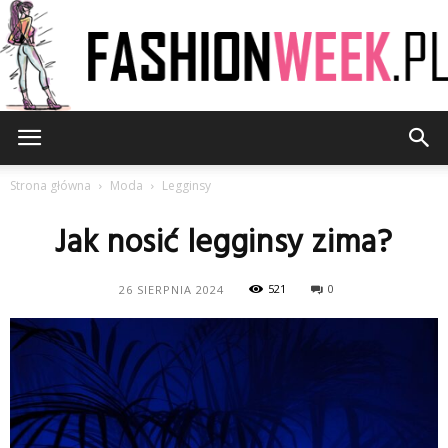
FashionWeek.pl
Strona główna
Moda
Legginsy
Jak nosić legginsy zima?
521
0
26 SIERPNIA 2024