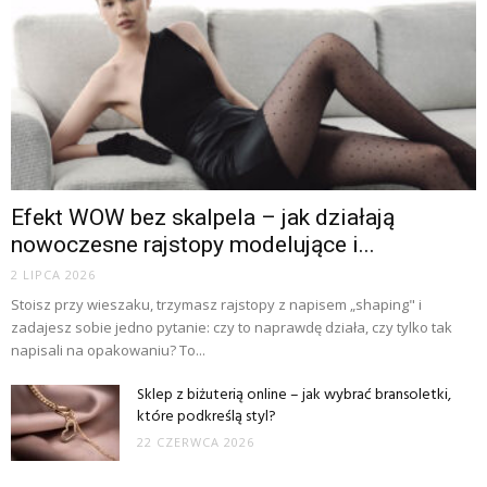
Efekt WOW bez skalpela – jak działają
nowoczesne rajstopy modelujące i...
2 LIPCA 2026
Stoisz przy wieszaku, trzymasz rajstopy z napisem „shaping" i
zadajesz sobie jedno pytanie: czy to naprawdę działa, czy tylko tak
napisali na opakowaniu? To...
Sklep z biżuterią online – jak wybrać bransoletki,
które podkreślą styl?
22 CZERWCA 2026