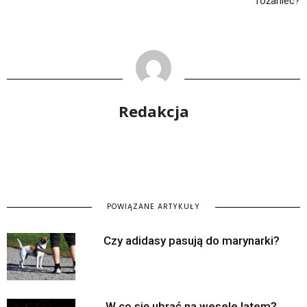
różaniec?
Redakcja
POWIĄZANE ARTYKUŁY
Czy adidasy pasują do marynarki?
W co się ubrać na wesele latem?