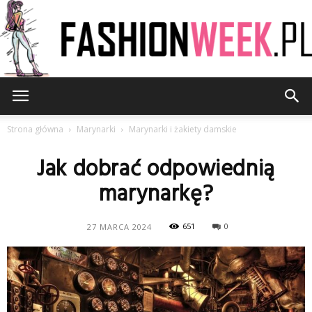
FashionWeek.pl
Strona główna
Marynarki
Marynarki i żakiety damskie
Jak dobrać odpowiednią
marynarkę?
651
0
27 MARCA 2024