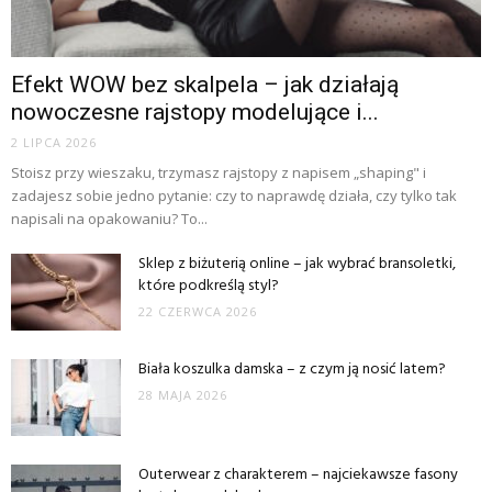
Efekt WOW bez skalpela – jak działają
nowoczesne rajstopy modelujące i...
2 LIPCA 2026
Stoisz przy wieszaku, trzymasz rajstopy z napisem „shaping" i
zadajesz sobie jedno pytanie: czy to naprawdę działa, czy tylko tak
napisali na opakowaniu? To...
Sklep z biżuterią online – jak wybrać bransoletki,
które podkreślą styl?
22 CZERWCA 2026
Biała koszulka damska – z czym ją nosić latem?
28 MAJA 2026
Outerwear z charakterem – najciekawsze fasony