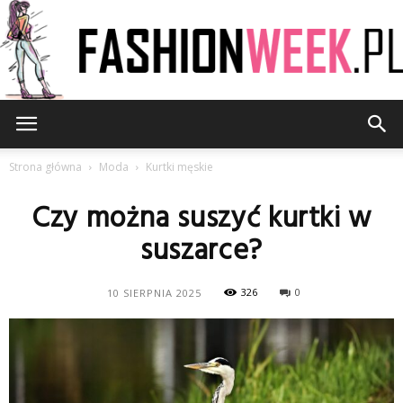
FashionWeek.pl
Strona główna
Moda
Kurtki męskie
Czy można suszyć kurtki w
suszarce?
326
0
10 SIERPNIA 2025