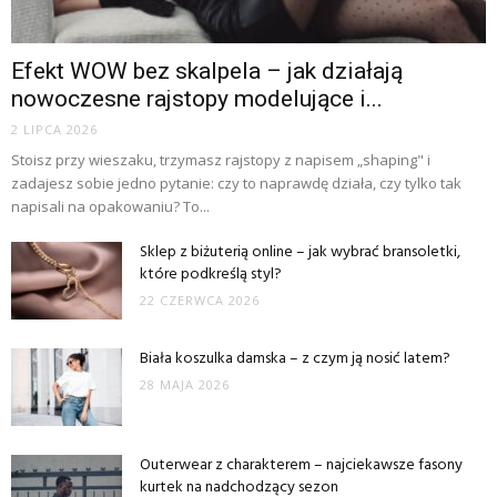
Efekt WOW bez skalpela – jak działają
nowoczesne rajstopy modelujące i...
2 LIPCA 2026
Stoisz przy wieszaku, trzymasz rajstopy z napisem „shaping" i
zadajesz sobie jedno pytanie: czy to naprawdę działa, czy tylko tak
napisali na opakowaniu? To...
Sklep z biżuterią online – jak wybrać bransoletki,
które podkreślą styl?
22 CZERWCA 2026
Biała koszulka damska – z czym ją nosić latem?
28 MAJA 2026
Outerwear z charakterem – najciekawsze fasony
kurtek na nadchodzący sezon