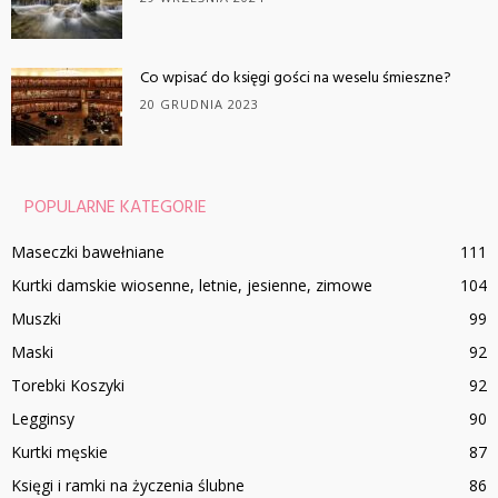
Co wpisać do księgi gości na weselu śmieszne?
20 GRUDNIA 2023
POPULARNE KATEGORIE
Maseczki bawełniane
111
Kurtki damskie wiosenne, letnie, jesienne, zimowe
104
Muszki
99
Maski
92
Torebki Koszyki
92
Legginsy
90
Kurtki męskie
87
Księgi i ramki na życzenia ślubne
86