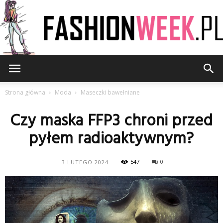
FashionWeek.pl
Strona główna
Moda
Maseczki bawełniane
Czy maska FFP3 chroni przed
pyłem radioaktywnym?
547
0
3 LUTEGO 2024