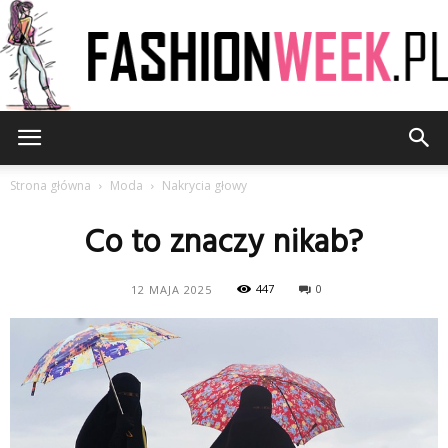
FashionWeek.pl
Strona główna
Moda
Nakrycia głowy
Co to znaczy nikab?
447
0
12 MAJA 2025