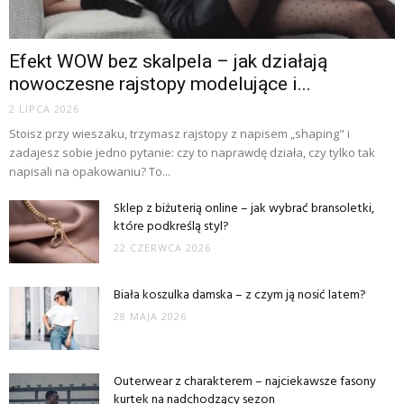
Efekt WOW bez skalpela – jak działają
nowoczesne rajstopy modelujące i...
2 LIPCA 2026
Stoisz przy wieszaku, trzymasz rajstopy z napisem „shaping" i
zadajesz sobie jedno pytanie: czy to naprawdę działa, czy tylko tak
napisali na opakowaniu? To...
Sklep z biżuterią online – jak wybrać bransoletki,
które podkreślą styl?
22 CZERWCA 2026
Biała koszulka damska – z czym ją nosić latem?
28 MAJA 2026
Outerwear z charakterem – najciekawsze fasony
kurtek na nadchodzący sezon