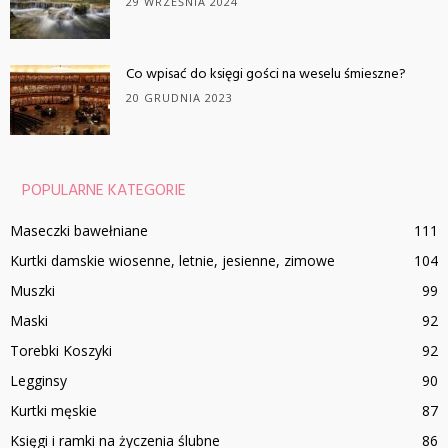
29 WRZEŚNIA 2024
Co wpisać do księgi gości na weselu śmieszne?
20 GRUDNIA 2023
POPULARNE KATEGORIE
Maseczki bawełniane
111
Kurtki damskie wiosenne, letnie, jesienne, zimowe
104
Muszki
99
Maski
92
Torebki Koszyki
92
Legginsy
90
Kurtki męskie
87
Księgi i ramki na życzenia ślubne
86