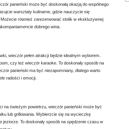
wieczór panieński może być doskonałą okazją do wspólnego
izujcie warsztaty kulinarne, gdzie nauczycie się
 Możecie również zarezerwować stolik w ekskluzywnej
 akompaniamencie dobrego wina.
ywki, wieczór pełen atrakcji będzie idealnym wyborem.
room, czy też wieczór karaoke. To doskonały sposób na
ieczór panieński ma być niezapomniany, dlatego warto
e radości i emocji.
ości na świeżym powietrzu, wieczór panieński może być
iku lub grillowania. Wybierzcie się na wycieczkę
 po jeziorze. To doskonały sposób na spędzenie czasu w