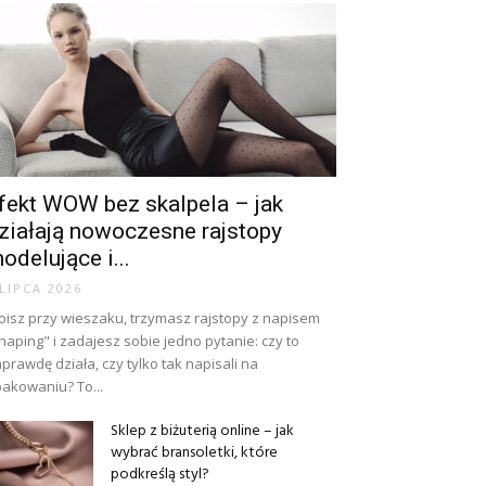
fekt WOW bez skalpela – jak
ziałają nowoczesne rajstopy
odelujące i...
 LIPCA 2026
oisz przy wieszaku, trzymasz rajstopy z napisem
haping" i zadajesz sobie jedno pytanie: czy to
prawdę działa, czy tylko tak napisali na
akowaniu? To...
Sklep z biżuterią online – jak
wybrać bransoletki, które
podkreślą styl?