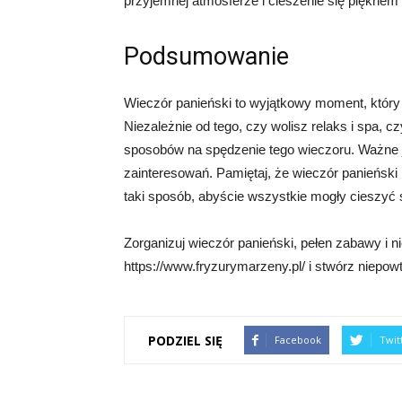
przyjemnej atmosferze i cieszenie się pięknem 
Podsumowanie
Wieczór panieński to wyjątkowy moment, który 
Niezależnie od tego, czy wolisz relaks i spa, cz
sposobów na spędzenie tego wieczoru. Ważne je
zainteresowań. Pamiętaj, że wieczór panieńsk
taki sposób, abyście wszystkie mogły cieszy
Zorganizuj wieczór panieński, pełen zabawy i n
https://www.fryzurymarzeny.pl/ i stwórz niepow
PODZIEL SIĘ
Facebook
Twit