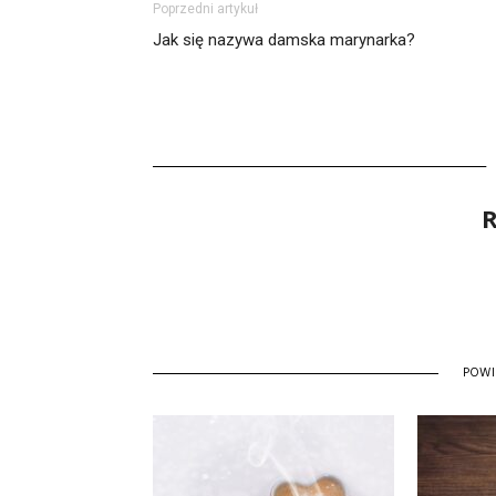
Poprzedni artykuł
Jak się nazywa damska marynarka?
R
POW