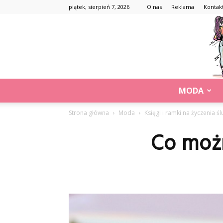
piątek, sierpień 7, 2026
O nas
Reklama
Kontak
MODA
Strona główna
Moda
Księgi i ramki na życzenia ś
Co możn