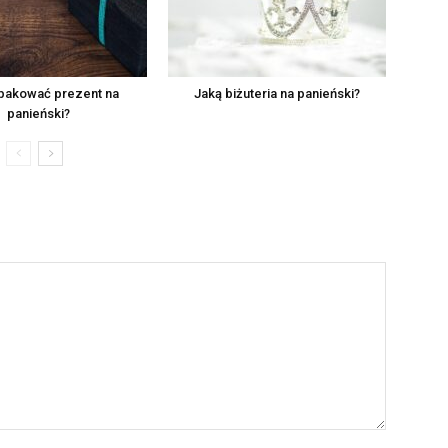
pakować prezent na
Jaką biżuteria na panieński?
panieński?