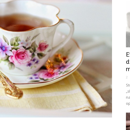
E
d
m
2
St
„s
na
op