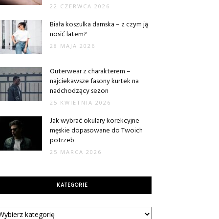
22 CZERWCA 2026
Biała koszulka damska – z czym ją
nosić latem?
28 MAJA 2026
Outerwear z charakterem –
najciekawsze fasony kurtek na
nadchodzący sezon
25 KWIETNIA 2026
Jak wybrać okulary korekcyjne
męskie dopasowane do Twoich
potrzeb
25 MARCA 2026
KATEGORIE
tegorie