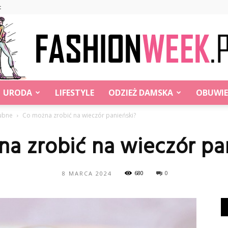
t
URODA
LIFESTYLE
ODZIEŻ DAMSKA
OBUWIE
FashionWeek.pl
lubne
Co można zrobić na wieczór panieński?
a zrobić na wieczór pa
680
0
8 MARCA 2024