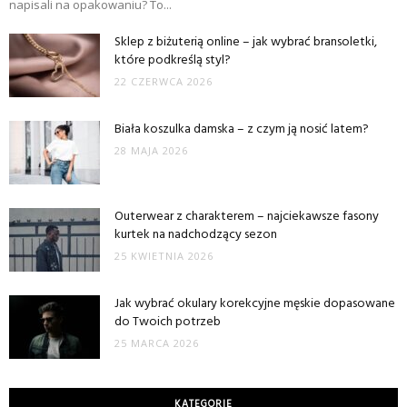
napisali na opakowaniu? To...
Sklep z biżuterią online – jak wybrać bransoletki,
które podkreślą styl?
22 CZERWCA 2026
Biała koszulka damska – z czym ją nosić latem?
28 MAJA 2026
Outerwear z charakterem – najciekawsze fasony
kurtek na nadchodzący sezon
25 KWIETNIA 2026
Jak wybrać okulary korekcyjne męskie dopasowane
do Twoich potrzeb
25 MARCA 2026
KATEGORIE