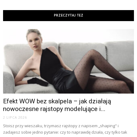
PRZECZYTAJ TEŻ
Efekt WOW bez skalpela – jak działają
nowoczesne rajstopy modelujące i...
2 LIPCA 2026
Stoisz przy wieszaku, trzymasz rajstopy z napisem „shaping" i
zadajesz sobie jedno pytanie: czy to naprawdę działa, czy tylko tak