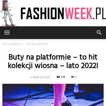
FashionWeek.pl
Strona główna
Obuwie damskie
Buty na platformie – to hit
kolekcji wiosna – lato 2022!
970
0
2 MARCA 2022