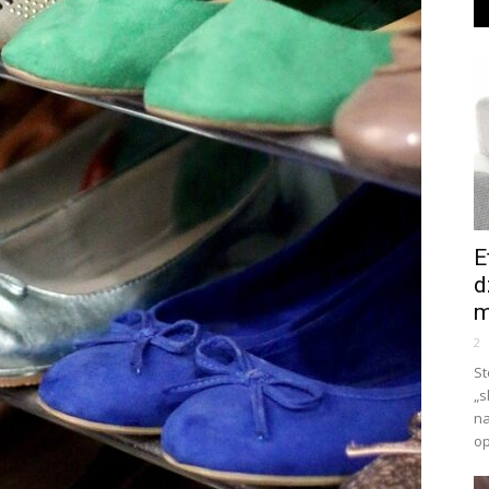
E
d
m
2
St
„s
na
op