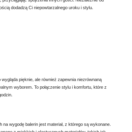
ością dodadzą Ci niepowtarzalnego uroku i stylu.
ko wygląda pięknie, ale również zapewnia niezrównaną
alnym wyborem. To połączenie stylu i komfortu, które z
godzin.
a wygodę balerin jest materiał, z którego są wykonane.
onane z miękkich i elastycznych materiałów, takich jak