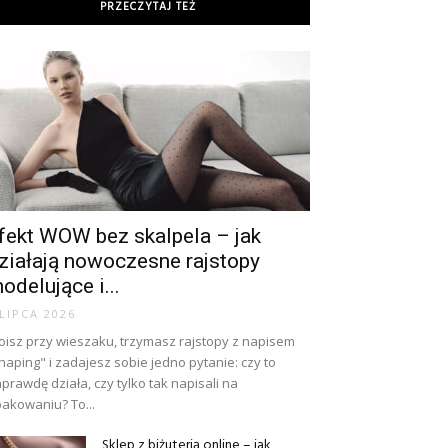
PRZECZYTAJ TEŻ
fekt WOW bez skalpela – jak
ziałają nowoczesne rajstopy
odelujące i...
 LIPCA 2026
oisz przy wieszaku, trzymasz rajstopy z napisem
haping" i zadajesz sobie jedno pytanie: czy to
prawdę działa, czy tylko tak napisali na
akowaniu? To...
Sklep z biżuterią online – jak