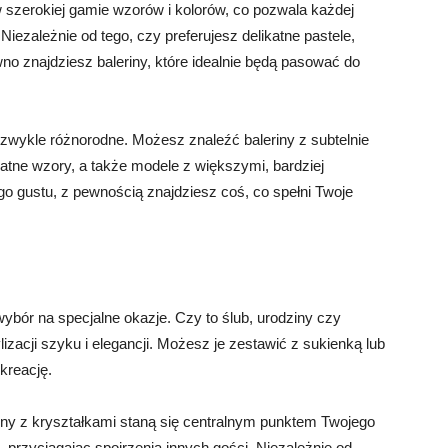
 szerokiej gamie wzorów i kolorów, co pozwala każdej
Niezależnie od tego, czy preferujesz delikatne pastele,
no znajdziesz baleriny, które idealnie będą pasować do
ezwykle różnorodne. Możesz znaleźć baleriny z subtelnie
atne wzory, a także modele z większymi, bardziej
go gustu, z pewnością znajdziesz coś, co spełni Twoje
ybór na specjalne okazje. Czy to ślub, urodziny czy
lizacji szyku i elegancji. Możesz je zestawić z sukienką lub
kreację.
ny z kryształkami staną się centralnym punktem Twojego
a, przyciągając spojrzenia innych gości. Niezależnie od