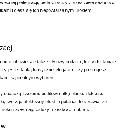
wiedniej pielęgnacji, będą Ci służyć przez wiele sezonów.
ałkami i ciesz się ich niepowtarzalnym urokiem!
zacji
ygodne obuwie, ale także stylowy dodatek, który doskonale
czy jesteś fanką klasycznej elegancji, czy preferujesz
ałkami są idealnym wyborem.
 dodadzą Twojemu outfitowi nutkę blasku i luksusu.
iatło, tworząc efektowny efekt migotania. To sprawia, że
 uroku nawet najprostszym zestawom ubrań.
ów