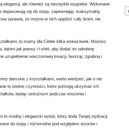
ają elegancji, ale również są niezwykle wygodne. Wykonane
Ka
ale dopasowują się do stopy, zapewniając maksymalny
a sprawia, że można w nich spędzić cały dzień, nie
ryształkami, to mamy dla Ciebie kilka wskazówek. Możesz
 takimi jak jeansy i t-shirt, aby dodać im odrobinę
ne uzupełnienie wieczorowej kreacji, tworząc zgrabną i
iny damskie z kryształkami, warto wiedzieć, jak o nie
ie to istotne czynności, które pomogą utrzymać ich
ształków, będąc ostrożnym podczas noszenia i
to modny i elegancki wybór, który doda Twojej stylizacji
ane do stopy i różnorodne pod względem wzorów i