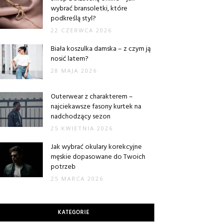
wybrać bransoletki, które
podkreślą styl?
22 CZERWCA 2026
Biała koszulka damska – z czym ją
nosić latem?
28 MAJA 2026
Outerwear z charakterem –
najciekawsze fasony kurtek na
nadchodzący sezon
25 KWIETNIA 2026
Jak wybrać okulary korekcyjne
męskie dopasowane do Twoich
potrzeb
25 MARCA 2026
KATEGORIE